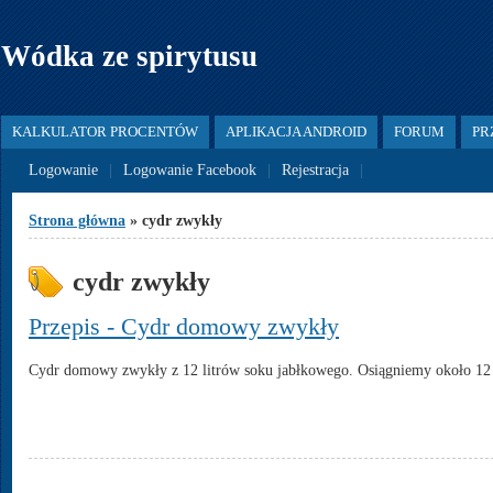
Jump to Content
Wódka ze spirytusu
KALKULATOR PROCENTÓW
APLIKACJA ANDROID
FORUM
PR
Logowanie
Logowanie Facebook
Rejestracja
Jesteś tutaj
Strona główna
» cydr zwykły
cydr zwykły
Przepis - Cydr domowy zwykły
Cydr domowy zwykły z 12 litrów soku jabłkowego. Osiągniemy około 12